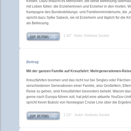
Kindes. Dazu braucht es Menschen, die diese Betreuung überhaup
mit Leben füllen: die Erzieherinnen und Erzieher in den Horten. Was
Kampagne des Bundesbildungs- und Familienministeriums, die „wi
spricht dazu Sylke Sabeck, sie ist Erzieherin und täglich für die K
als Betreuung.
1‘30" Autor: Andreas Suckel
Beitrag
Mit der ganzen Familie auf Kreuzfahrt: Mehrgenerationen-Reise
Kreuzfahrten boomen und das nicht nur bei Singles oder Pärchen
verschiedenen Generationen einer Familie, also Großeltern, Elte
Reise zu gehen, sind Kreuzfahrten besonders beliebt. Warum das s
gerne nach Europa führen soll, hat jetzt eine aktuelle YouGov-Um
spricht Kevin Bubolz von Norwegian Cruise Line über die Ergebni
1‘22‘‘ Autor: Andreas Suckel